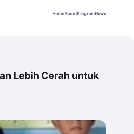
Home
About
Program
News
n Lebih Cerah untuk