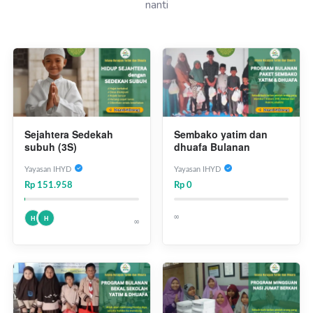
nanti
Sejahtera Sedekah
Sembako yatim dan
subuh (3S)
dhuafa Bulanan
Yayasan IHYD
Yayasan IHYD
Rp 151.958
Rp 0
∞
H
H
∞