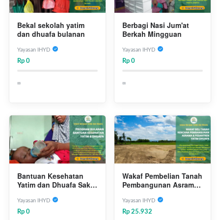
Bekal sekolah yatim
Berbagi Nasi Jum'at
dan dhuafa bulanan
Berkah Mingguan
Yayasan IHYD
Yayasan IHYD
Rp 0
Rp 0
∞
∞
Bantuan Kesehatan
Wakaf Pembelian Tanah
Yatim dan Dhuafa Sakit
Pembangunan Asrama
Bulanan
& Pesantren Yatim
Dhuafa
Yayasan IHYD
Yayasan IHYD
Rp 0
Rp 25.932